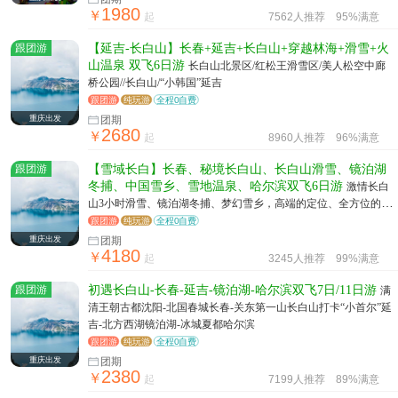
1980
￥
起
7562人推荐
95%满意
跟团游
【延吉-长白山】长春+延吉+长白山+穿越林海+滑雪+火
山温泉 双飞6日游
长白山北景区/红松王滑雪区/美人松空中廊
桥公园//长白山/“小韩国”延吉
跟团游
纯玩游
全程0自费
重庆出发
团期
2680
￥
起
8960人推荐
96%满意
跟团游
【雪域长白】长春、秘境长白山、长白山滑雪、镜泊湖
冬捕、中国雪乡、雪地温泉、哈尔滨双飞6日游
激情长白
山3小时滑雪、镜泊湖冬捕、梦幻雪乡，高端的定位、全方位的旅
行， 吉黑环线，不走回头路、黑龙江、吉林两省精华景点一个不
跟团游
纯玩游
全程0自费
漏！
重庆出发
团期
4180
￥
起
3245人推荐
99%满意
跟团游
初遇长白山-长春-延吉-镜泊湖-哈尔滨双飞7日/11日游
满
清王朝古都沈阳-北国春城长春-关东第一山长白山打卡“小首尔”延
吉-北方西湖镜泊湖-冰城夏都哈尔滨
跟团游
纯玩游
全程0自费
重庆出发
团期
2380
￥
起
7199人推荐
89%满意