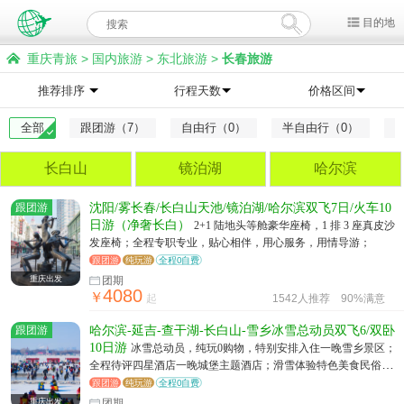
目的地
重庆青旅
>
国内旅游
>
东北旅游
>
长春旅游
推荐排序
行程天数
价格区间
全部
跟团游（7）
自由行（0）
半自由行（0）
长白山
镜泊湖
哈尔滨
跟团游
沈阳/雾长春/长白山天池/镜泊湖/哈尔滨双飞7日/火车10
日游（净奢长白）
2+1 陆地头等舱豪华座椅，1 排 3 座真皮沙
发座椅；全程专职专业，贴心相伴，用心服务，用情导游；
跟团游
纯玩游
全程0自费
重庆出发
团期
4080
￥
起
1542人推荐
90%满意
跟团游
哈尔滨-延吉-查干湖-长白山-雪乡冰雪总动员双飞6/双卧
10日游
冰雪总动员，纯玩0购物，特别安排入住一晚雪乡景区；
全程待评四星酒店一晚城堡主题酒店；滑雪体验特色美食民俗体
验让你惊喜不断
跟团游
纯玩游
全程0自费
重庆出发
团期