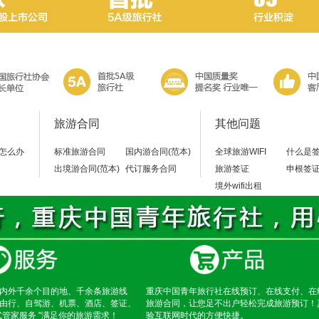
旅游合同
其他问题
怎么办
标准旅游合同
国内游合同(范本)
全球旅游WIFI
什么是
出境游合同(范本)
代订服务合同
旅游签证
申根签
境外wifi出租
内外千余个目的地、千余条旅游线
重庆中国青年旅行社在线预订、在线支付、在
由行、自驾游、机票、酒店、签证、
旅游合同，让您足不出户轻松完成旅游预订！
式管家服务 "满足你的旅游需求！
验互联网时代的方便快捷。