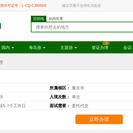
营许可证号：L-CQ-CJ00008
建议尽量不使用IE浏览器
目的地
站内百度
国内
海岛游
主题游
签证办理
会议
理
所属领区：
重庆市
天
入境次数：
单次
核5-7个工作日
面试需要：
委托代交
立即办理