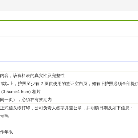
项内容，该资料表的真实性及完整性
个月或以上，护照至少有 2 页供使用的签证空白页，如有旧护照必须全部
3.5cm×4.5cm) 相片
在同一页），必须在有效期内
位正式信头纸打印，公司负责人签字并盖公章，并明确日期及如下信息 :
真号码
工作年限