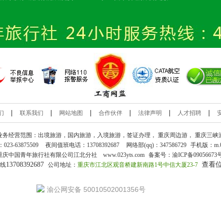
|
|
|
|
|
|
们
联系我们
网站地图
合作伙伴
法律声明
人才招聘
业务经营范围：出境旅游，国内旅游，入境旅游，签证办理，
重庆周边游
，
重庆三峡
：
023-63875509
夜间值班电话：13708392687
网络部(qq)：
347586729
手机版：
m.
重庆中国青年旅行社
有限公司江北分社 www.023yts.com
备案号：
渝ICP备09056673
13708392687
查看
热线
公司地址：
重庆市江北区观音桥建新南路1号中信大厦23-7
渝公网安备 50010502001356号