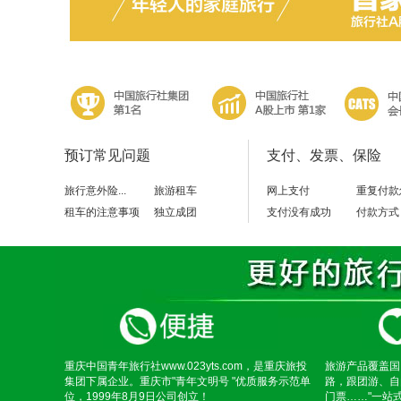
预订常见问题
支付、发票、保险
旅行意外险...
旅游租车
网上支付
重复付款
租车的注意事项
独立成团
支付没有成功
付款方式
重庆中国青年旅行社www.023yts.com，是重庆旅投
旅游产品覆盖国
集团下属企业。重庆市"青年文明号 "优质服务示范单
路，跟团游、自
位，1999年8月9日公司创立！
门票……"一站