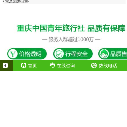
埃及旅游攻略
首页
在线咨询
热线电话
400-023-2387
全国24小时热线（点击拨打）：
13708392687
夜间值班电话（点击拨打）：
Copyright©2020重庆中国青年旅行社有限公司
地址：重庆市江北区观音桥中信大厦23-7
渝ICP备09056673号 经营许可证号：L-CQ-CJ00008
渝公网安备 50010502001356号