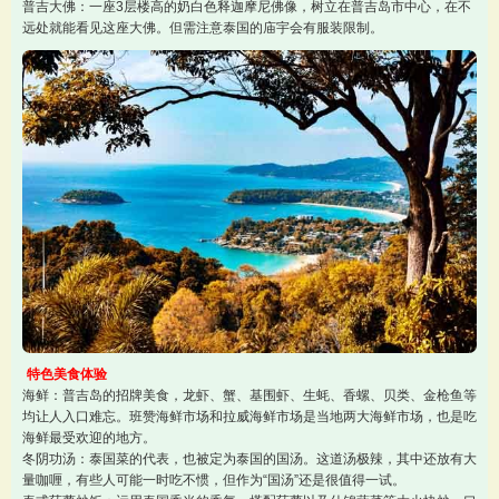
普吉大佛：一座3层楼高的奶白色释迦摩尼佛像，树立在普吉岛市中心，在不
远处就能看见这座大佛。但需注意泰国的庙宇会有服装限制。
特色美食体验
海鲜：普吉岛的招牌美食，龙虾、蟹、基围虾、生蚝、香螺、贝类、金枪鱼等
均让人入口难忘。班赞海鲜市场和拉威海鲜市场是当地两大海鲜市场，也是吃
海鲜最受欢迎的地方。
冬阴功汤：泰国菜的代表，也被定为泰国的国汤。这道汤极辣，其中还放有大
量咖喱，有些人可能一时吃不惯，但作为“国汤”还是很值得一试。