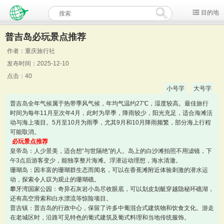
目的地
普吉岛必玩景点推荐
作者：重庆旅行社
发布时间：2025-12-10
点击：40
小号字
大号字
普吉岛全年气候属于热带季风气候，年均气温约27℃，湿度较高。最佳旅行
时间为每年11月至次年4月，此时为旱季，降雨较少，阳光充足，适合海滩活
动与海上项目。5月至10月为雨季，尤其9月和10月降雨频繁，部分海上行程
可能取消。
必玩景点推荐
皇帝岛：人少景美，适合想“与世隔绝”的人。岛上的白沙滩拍照不用滤镜，下
午3点后游客变少，能独享整片海滩。浮潜运动理想，海水清澈。
珊瑚岛：因丰富的珊瑚群生态而闻名，可以在香蕉滩附近体验刺激的潜水运
动，探索令人叹为观止的珊瑚礁。
攀牙湾国家公园：奇异石灰岩小岛尽收眼底，可以划皮划艇穿越隐秘环礁湖，
还有高空滑索和白水漂流等惊险项目。
普吉镇：普吉岛的行政中心，保留了许多中葡混合式建筑物和饮食文化。游走
在老城区时，沿路可见特色的葡式建筑及葡式料理和当地传统服饰。