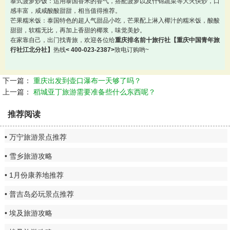
泰式菠萝炒饭：运用泰国香米的香气，搭配菠萝以及什锦蔬菜等大火快炒，口
感丰富，咸咸酸酸甜甜，相当值得推荐。
芒果糯米饭：泰国特色的超人气甜品小吃，芒果配上淋入椰汁的糯米饭，酸酸
甜甜，软糯无比，再加上香甜的椰浆，味觉美妙。
在家靠自己，出门找青旅，欢迎各位给
重庆排名前十旅行社【重庆中国青年旅
行社江北分社】
热线
< 400-023-2387>
致电订购哟~
下一篇：
重庆出发到壶口瀑布一天够了吗？
上一篇：
稻城亚丁旅游需要准备些什么东西呢？
推荐阅读
万宁旅游景点推荐
雪乡旅游攻略
1月份康养地推荐
普吉岛必玩景点推荐
埃及旅游攻略