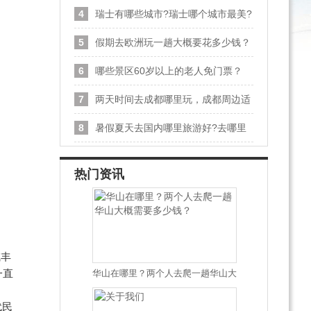
4
瑞士有哪些城市?瑞士哪个城市最美?
瑞士最美城市排名
5
假期去欧洲玩一趟大概要花多少钱？
6
哪些景区60岁以上的老人免门票？
7
两天时间去成都哪里玩，成都周边适
合两日游的景点
8
暑假夏天去国内哪里旅游好?去哪里
旅游不热?
热门资讯
咸丰
一直
华山在哪里？两个人去爬一趟华山大
概需要多少钱？
代民