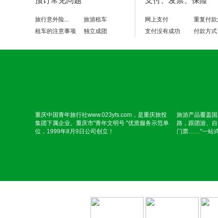
预订常见问题
支付、发票、保险
旅行意外险...
旅游租车
网上支付
重复付款
租车的注意事项
独立成团
支付没有成功
付款方式
重庆中国青年旅行社www.023yts.com，是重庆旅投
旅游产品覆盖国
集团下属企业。重庆市"青年文明号 "优质服务示范单
路，跟团游、自
位，1999年8月9日公司创立！
门票……"一站