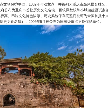
点文物保护单位，1992年与双龙湖一并被列为重庆市级风景名胜区
庆市政府公布为重庆市首批历史文化名镇、百镇风貌镇和小城镇建设试点
价值极高、巴渝文化特色浓厚、历史风貌保存完整而被评为全国首批十
史文化名镇），2006年5月被公布为国家级重点文物保护单位。