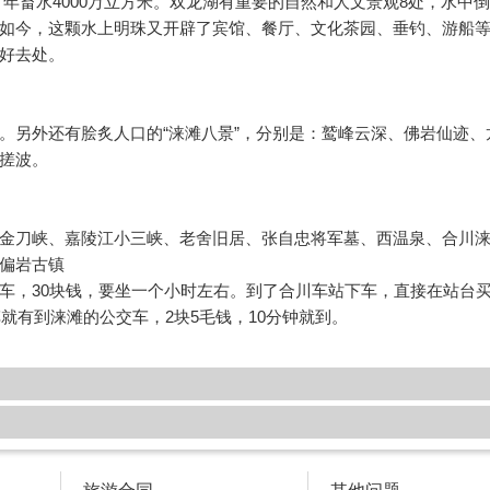
，常年畜水4000万立方米。双龙湖有重要的自然和人文景观8处，水中
如今，这颗水上明珠又开辟了宾馆、餐厅、文化茶园、垂钓、游船
好去处。
。另外还有脍炙人口的“涞滩八景”，分别是：鹫峰云深、佛岩仙迹、
搓波。
刀峡、嘉陵江小三峡、老舍旧居、张自忠将军墓、西温泉、合川
偏岩古镇
，30块钱，要坐一个小时左右。到了合川车站下车，直接在站台
就有到涞滩的公交车，2块5毛钱，10分钟就到。