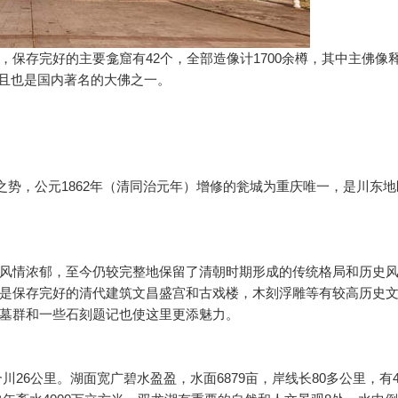
存完好的主要龛窟有42个，全部造像计1700余樽，其中主佛像
而且也是国内著名的大佛之一。
之势，公元1862年（清同治元年）增修的瓮城为重庆唯一，是川东地
风情浓郁，至今仍较完整地保留了清朝时期形成的传统格局和历史
是保存完好的清代建筑文昌盛宫和古戏楼，木刻浮雕等有较高历史
墓群和一些石刻题记也使这里更添魅力。
合川26公里。湖面宽广碧水盈盈，水面6879亩，岸线长80多公里，有