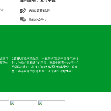
促销活动，随时掌握
签证
关注我们的微博
证
微信公众号：
线签订
我们执着追求高品质，一直秉承"重庆中国青年旅行
真正体
社，与您心意相通 "的宗旨，重庆中国青年旅行社在
线网站+呼叫中心+门店服务体系让你享受全方位服
务；遍布全球的服务网络，让你轻松环游世界！