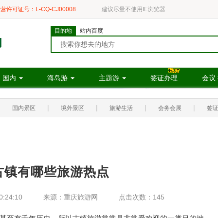
营许可证号：L-CQ-CJ00008
建议尽量不使用IE浏览器
目的地
站内百度
国内
海岛游
主题游
签证办理
会议
|
|
|
|
|
国内景区
境外景区
旅游生活
会务会展
签
古镇有哪些旅游热点
:24:10
来源：重庆旅游网
点击次数：145