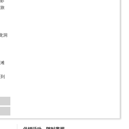
倒影
等旅
龙洞
涞滩
买到