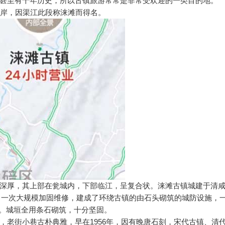
甚至有千年历史，所以古镇旅游常常是非常受欢迎的一类目的地。
岸，因渠江此段称涞滩而得名。
厚，其上部在瓮城内，下部临江，呈复合状。涞滩古镇城建于清
4年）进行了一次大规模加固维修，建成了环绕古镇的由石头砌筑的城防设施，
称。城垣全用条石砌筑，十分坚固。
街小巷古朴典雅，早在1956年，因有晚唐石刻，宋代古镇、清