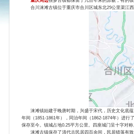
重庆周边
很多古镇都保留了几百年来的原貌，有的镇
合川涞滩古镇位于重庆市合川区城东北29公里渠江西
涞滩镇始建于晚唐时期，兴盛于宋代，历史文化底蕴深
年间（1851-1861年），同治年间（1862-187
保存至今。镇城占地0.25平方公里。四座城门呈十字对
涞滩古镇保存了清代古民居四百余间，民居错落有致，老