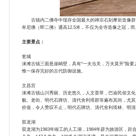
古镇内二佛寺中现存全国最大的禅宗石刻摩岩造像群，保
牟尼佛（即二佛）通高12.5米，不仅为全寺造像之冠，
主要景点：
瓮城
涞滩古镇三面悬崖峭壁，具有“一夫当关，万夫莫开”险要
惟一保存完好的古代防御设施。
文昌宫
涞滩古镇山川秀丽、历史悠久，人文荟萃，巴渝民俗文化
貌。老街、明代石牌坊、清代舍利塔群等遍布其间，尤其
价值，令人赞叹不止，明代石牌坊、清代舍利塔林、明清
双龙湖
双龙湖为1983年竣工的人工湖，1984年辟为旅游区，距