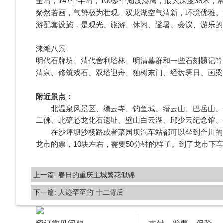
全岛，147个半岛，100多个湖汉港湾，最大深度38米
粲然若画，气势极为壮观。双龙湖空气清新，环境优雅。
游配套设施，是观光、旅游、休闲、避暑、会议、游乐的
涞滩八景
明代石牌坊、清代舍利塔林、明清墓群和一些石刻题记等
清泉、修筑戏石、双塔迎舟、独树东门、经盘霁日、画梁
附近景点：
北温泉风景区、缙云寺、钓鱼城、缙云山、巴岳山、金
二佛、北碚恐龙化石遗址、壁山白云湖、邱少云纪念馆、
在沙坪坝沙杨路或者菜园坝汽车站都可以坐到合川的车
龙市的票，10块左右，需要50分钟的样子。到了龙市下车
上一篇:
春日的重庆主城繁花似锦
下一篇:
人迹罕至的“十二背后”