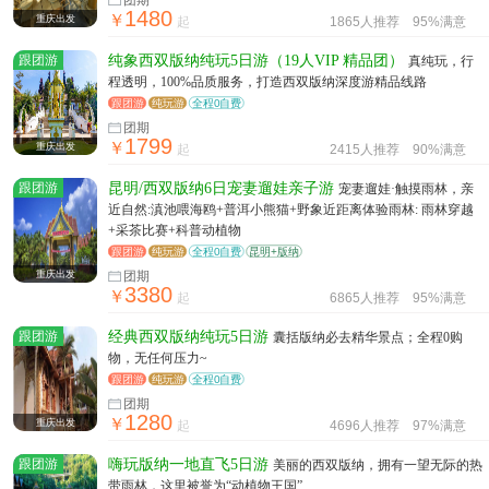
团期
1480
￥
重庆出发
起
1865人推荐
95%满意
跟团游
纯象西双版纳纯玩5日游（19人VIP 精品团）
真纯玩，行
程透明，100%品质服务，打造西双版纳深度游精品线路
跟团游
纯玩游
全程0自费
团期
1799
￥
重庆出发
起
2415人推荐
90%满意
跟团游
昆明/西双版纳6日宠妻遛娃亲子游
宠妻遛娃·触摸雨林，亲
近自然:滇池喂海鸥+普洱小熊猫+野象近距离体验雨林: 雨林穿越
+采茶比赛+科普动植物
跟团游
纯玩游
全程0自费
昆明+版纳
重庆出发
团期
3380
￥
起
6865人推荐
95%满意
跟团游
经典西双版纳纯玩5日游
囊括版纳必去精华景点；全程0购
物，无任何压力~
跟团游
纯玩游
全程0自费
团期
1280
￥
重庆出发
起
4696人推荐
97%满意
跟团游
嗨玩版纳一地直飞5日游
美丽的西双版纳，拥有一望无际的热
带雨林，这里被誉为“动植物王国”