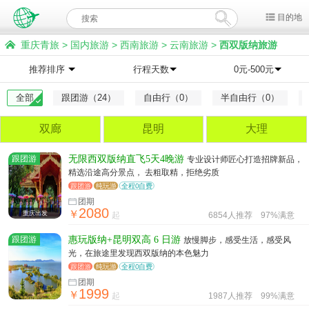
目的地
重庆青旅
>
国内旅游
>
西南旅游
>
云南旅游
>
西双版纳旅游
推荐排序
行程天数
0元-500元
全部
跟团游（24）
自由行（0）
半自由行（0）
双廊
昆明
大理
跟团游
无限西双版纳直飞5天4晚游
专业设计师匠心打造招牌新品，
精选沿途高分景点， 去粗取精，拒绝劣质
跟团游
纯玩游
全程0自费
团期
2080
￥
重庆出发
起
6854人推荐
97%满意
跟团游
惠玩版纳+昆明双高 6 日游
放慢脚步，感受生活，感受风
光，在旅途里发现西双版纳的本色魅力
跟团游
纯玩游
全程0自费
团期
1999
￥
起
1987人推荐
99%满意