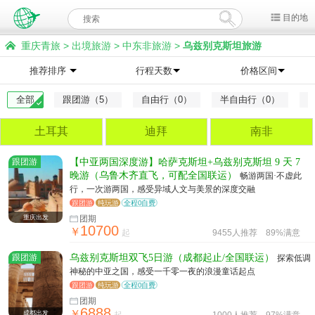
目的地
重庆青旅
>
出境旅游
>
中东非旅游
>
乌兹别克斯坦旅游
推荐排序
行程天数
价格区间
全部
跟团游（5）
自由行（0）
半自由行（0）
土耳其
迪拜
南非
跟团游
【中亚两国深度游】哈萨克斯坦+乌兹别克斯坦 9 天 7
晚游（乌鲁木齐直飞，可配全国联运）
畅游两国·不虚此
行，一次游两国，感受异域人文与美景的深度交融
跟团游
纯玩游
全程0自费
重庆出发
团期
10700
￥
起
9455人推荐
89%满意
跟团游
乌兹别克斯坦双飞5日游（成都起止/全国联运）
探索低调
神秘的中亚之国，感受一千零一夜的浪漫童话起点
跟团游
纯玩游
全程0自费
团期
6888
￥
成都出发