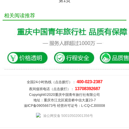
第1页
相关阅读推荐
400-023-2387
全国24小时热线（点击拨打）：
13708392687
夜间值班电话（点击拨打）：
Copyright©2020重庆中国青年旅行社有限公司
地址：重庆市江北区观音桥中信大厦23-7
渝ICP备09056673号 经营许可证号：L-CQ-CJ00008
渝公网安备 50010502001356号